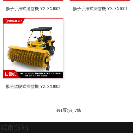
揚子手推式拋雪機 YZ-SXJ002
揚子手推式掃雪機 YZ-SXJ001
揚子駕駛式掃雪機 YZ-SXJ003
共
1
頁(yè)
7
條
城市分站