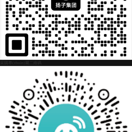
采購專(zhuān)屬二維碼