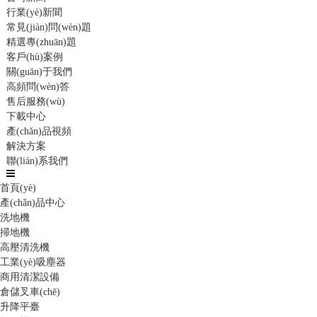
行業(yè)新聞
常見(jiàn)問(wèn)題
精選專(zhuān)題
客戶(hù)案例
關(guān)于我們
高頻問(wèn)答
售后服務(wù)
下載中心
產(chǎn)品視頻
解決方案
聯(lián)系我們
首頁(yè)
產(chǎn)品中心
洗地機
掃地機
高壓清洗機
工業(yè)吸塵器
商用清潔設備
倉儲叉車(chē)
升降平臺