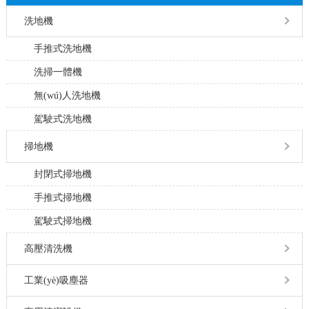
洗地機
手推式洗地機
洗掃一體機
無(wú)人洗地機
駕駛式洗地機
掃地機
封閉式掃地機
手推式掃地機
駕駛式掃地機
高壓清洗機
工業(yè)吸塵器