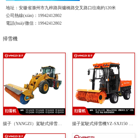
地址：安徽省滁州市九梓路與爐橋路交叉路口往南約120米
公司熱線(xiàn)：19942412802
電話(huà)/微信：19942412802
掃雪機
揚子（YANGZI）駕駛式掃雪機全封閉大型燃油除雪車(chē)市政環(huán)衛道路清雪車(chē)YZ-QX150-350
揚子駕駛式掃雪機YZ-SXJ150 大型燃油道路掃雪機工廠(chǎng)物業(yè)市政除雪掃拋鏟戶(hù)外清雪車(chē)