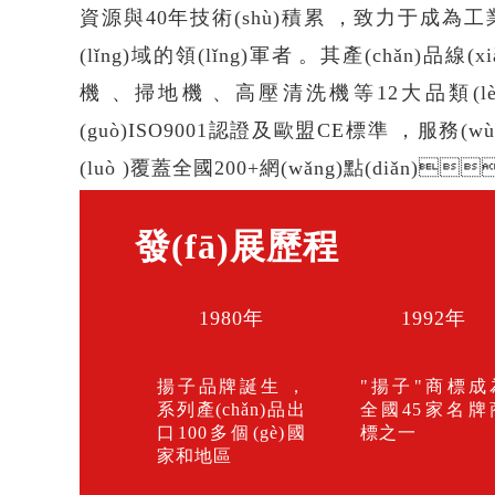
資源與40年技術(shù)積累，致力于成為工
(lǐng)域的領(lǐng)軍者。其產(chǎn)品線(
機、掃地機、高壓清洗機等12大品類(lèi
(guò)ISO9001認證及歐盟CE標準，服務(wù
(luò )覆蓋全國200+網(wǎng)點(diǎn)
發(fā)展歷程
1980年
1992年
揚子品牌誕生，
"揚子"商標成
系列產(chǎn)品出
全國45家名牌
口100多個(gè)國
標之一
家和地區