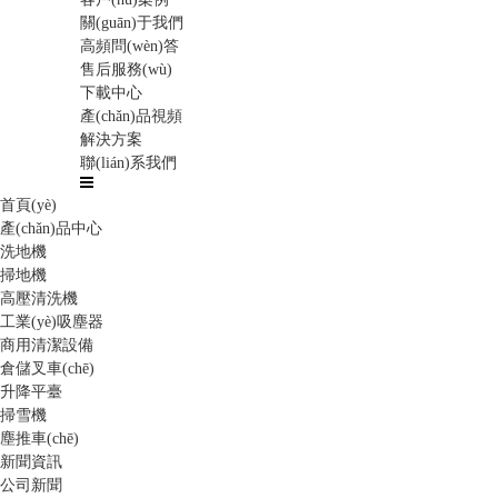
關(guān)于我們
高頻問(wèn)答
售后服務(wù)
下載中心
產(chǎn)品視頻
解決方案
聯(lián)系我們
首頁(yè)
產(chǎn)品中心
洗地機
掃地機
高壓清洗機
工業(yè)吸塵器
商用清潔設備
倉儲叉車(chē)
升降平臺
掃雪機
塵推車(chē)
新聞資訊
公司新聞