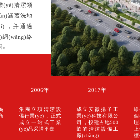
業(yè)清潔領
xiàn)涵蓋洗地
)，并通過
)網(wǎng)絡
。
2006年
2017年
為
集團立項清潔設
成立安徽揚子工
線
商
備行業(yè)，正式
業(yè)科技有限公
個
成立一站式工業
司，投建占地500
理布
(yè)品采購平臺
畝的清潔設備工
上
廠(chǎng)
續