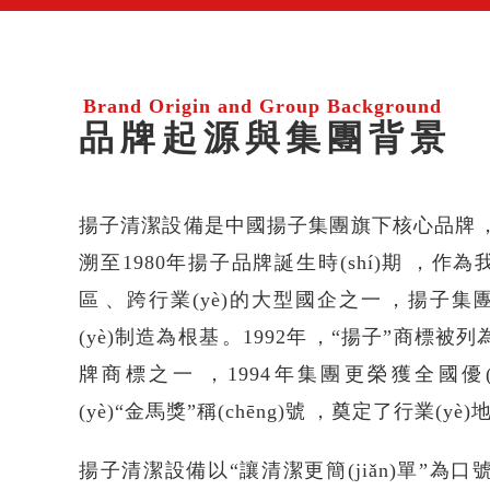
Brand Origin and Group Background
品牌起源與集團背景
揚子清潔設備是中國揚子集團旗下核心品牌
溯至1980年揚子品牌誕生時(shí)期，
區、跨行業(yè)的大型國企之一，揚子
(yè)制造為根基。1992年，“揚子”商標被
牌商標之一，1994年集團更榮獲全國優(
(yè)“金馬獎”稱(chēng)號，奠定了行業(yè)地位
揚子清潔設備以“讓清潔更簡(jiǎn)單”為口號