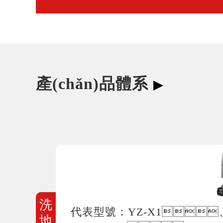
產(chǎn)品體系
手推式
洗地機
洗
代表型號：YZ-X1、
地