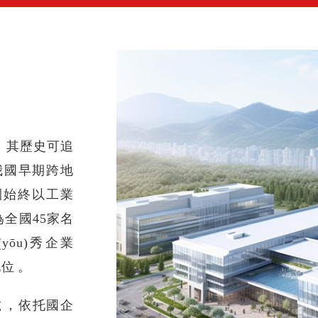
，其歷史可追
作為我國早期跨地
集團始終以工業
列為全國45家名
yōu)秀企業
。
，依托國企