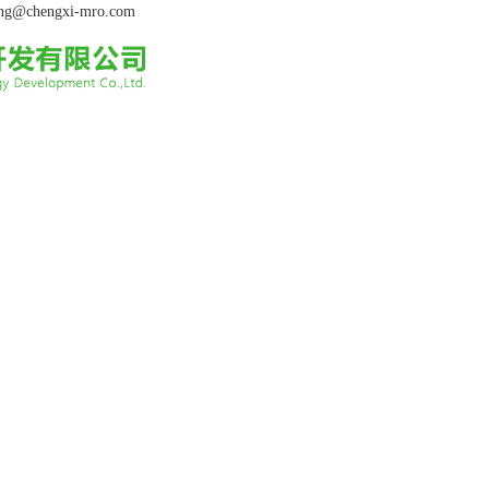
ng@chengxi-mro.com