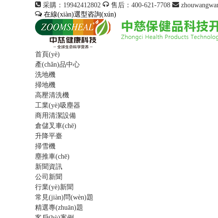
采購：19942412802
售后：400-621-7708
zhouwangwa
在線(xiàn)選型咨詢(xún)
首頁(yè)
產(chǎn)品中心
洗地機
掃地機
高壓清洗機
工業(yè)吸塵器
商用清潔設備
倉儲叉車(chē)
升降平臺
掃雪機
塵推車(chē)
新聞資訊
公司新聞
行業(yè)新聞
常見(jiàn)問(wèn)題
精選專(zhuān)題
客戶(hù)案例