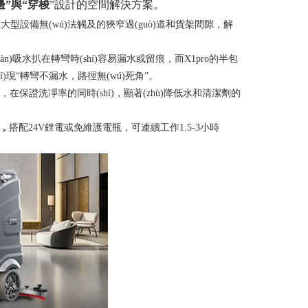
邊”與“穿梭
”設計的空間解決方案。
型設備無(wú)法觸及的狹窄過(guò)道和貨架間隙，解
iàn)吸水扒在轉彎時(shí)容易漏水或留痕，而X1pro的半包
)現“轉彎不漏水，路徑無(wú)死角”。
保證洗凈率的同時(shí)，顯著(zhù)降低水和清潔劑的
，搭配24V鋰電或免維護電瓶，可連續工作1.5-3小時