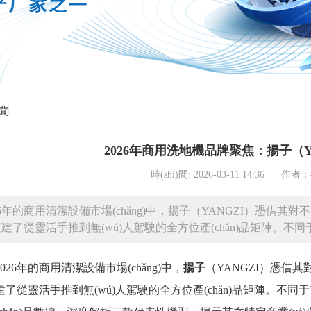
新聞
2026年商用洗地機品牌聚焦：揚子（Y
時(shí)間: 2026-03-11 14:36
作者：
6年的商用清潔設備市場(chǎng)中，揚子（YANGZI）憑借其對不同場
，構建了從靈活手推到無(wú)人駕駛的全方位產(chǎn)品矩陣
026年的
商用清潔設備
市場(chǎng)中，
揚子
（YANGZI）憑借其對不
，構建了從靈活手推到無(wú)人駕駛的全方位產(chǎn)品矩陣。不