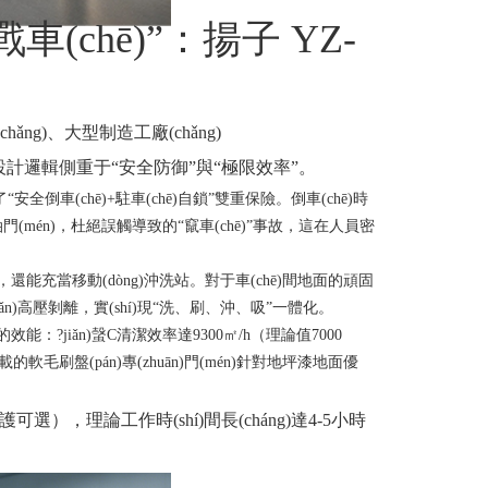
戰車(chē)”：揚子 YZ-
chǎng)、大型制造工廠(chǎng)
設計邏輯側重于“安全防御”與“極限效率”。
g )了“安全倒車(chē)+駐車(chē)自鎖”雙重保險。倒車(chē)時
鎖定油門(mén)，杜絕誤觸導致的“竄車(chē)”事故，這在人員密
，還能充當移動(dòng)沖洗站。對于車(chē)間地面的頑固
(shí)現“洗、刷、沖、吸”一體化。
的效能：?jiǎn)螜C清潔效率達9300㎡/h（理論值7000
。其搭載的軟毛刷盤(pán)專(zhuān)門(mén)針對地坪漆地面優
，理論工作時(shí)間長(cháng)達4-5小時