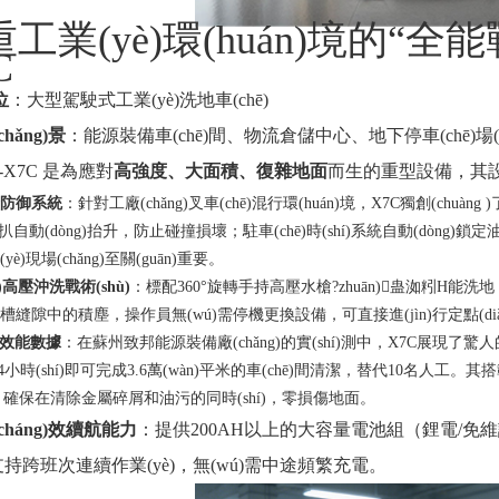
 重工業(yè)環(huán)境的“全能
C
位
：大型駕駛式工業(yè)洗地車(chē)
hǎng)景
：能源裝備車(chē)間、物流倉儲中心、地下停車(chē)場(
-X7C 是為應對
高強度、大面積、復雜地面
而生的重型設備，其
防御系統
：針對工廠(chǎng)叉車(chē)混行環(huán)境，X7C獨創(chuàn
水扒自動(dòng)抬升，防止碰撞損壞；駐車(chē)時(shí)系統自動(dòng)
è)現場(chǎng)至關(guān)重要。
ē)高壓沖洗戰術(shù)
：標配360°旋轉手持高壓水槍?zhuān)蛊洳粌H能洗地
縫隙中的積塵，操作員無(wú)需停機更換設備，可直接進(jìn)行定點(diǎn)高壓剝離，實
)測效能數據
：在蘇州致邦能源裝備廠(chǎng)的實(shí)測中，X7C展現了驚人
，4小時(shí)即可完成3.6萬(wàn)平米的車(chē)間清潔，替代10名人工
化，確保在清除金屬碎屑和油污的同時(shí)，零損傷地面。
cháng)效續航能力
：提供200AH以上的大容量電池組（鋰電/免維護可選）
，支持跨班次連續作業(yè)，無(wú)需中途頻繁充電。