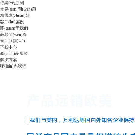
行業(yè)新聞
常見(jiàn)問(wèn)題
精選專(zhuān)題
客戶(hù)案例
關(guān)于我們
高頻問(wèn)答
售后服務(wù)
下載中心
產(chǎn)品視頻
解決方案
聯(lián)系我們