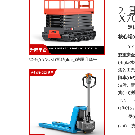
2.
X7
定
核心場(c
YZ
雙重安全
揚子(YANGZI)電動(dòng)液壓升降平臺全自走剪叉式高空作業(yè)平臺車(chē)SJY
(shí)吸
集的工業(y
隨車(ch
油污、溝槽
實(shí
㎡/h）
(yōu)
長(
(shí)