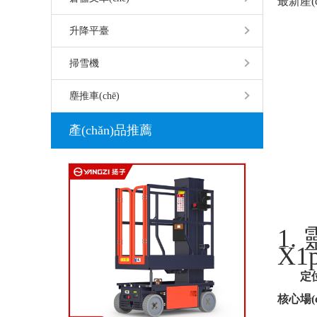
最新產(c
升降平臺
掃雪機
塵推車(chē)
產(chǎn)品推薦
1.
X1p
定
核心場(c