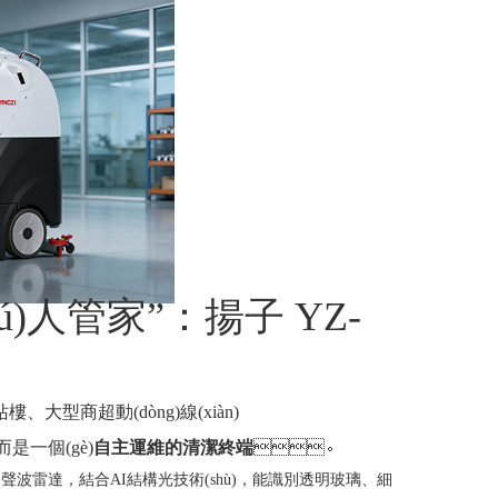
(wú)人管家”：揚子 YZ-
樓、大型商超動(dòng)線(xiàn)
而是一個(gè)
自主運維的清潔終端
。
，結合AI結構光技術(shù)，能識別透明玻璃、細