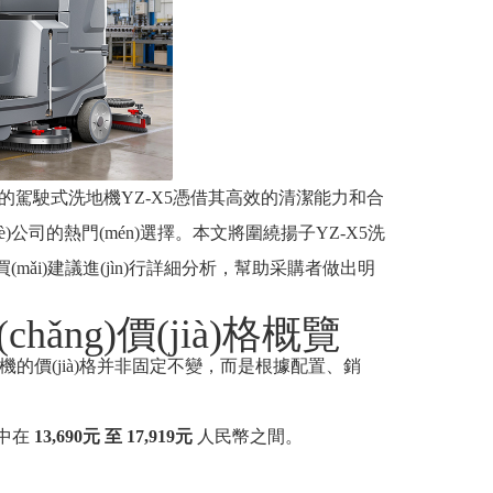
ZI）品牌的駕駛式洗地機YZ-X5憑借其高效的清潔能力和合
及物業(yè)公司的熱門(mén)選擇。本文將圍繞揚子YZ-X5洗
買(mǎi)建議進(jìn)行詳細分析，幫助采購者做出明
hǎng)價(jià)格概覽
的價(jià)格并非固定不變，而是根據配置、銷
集中在
13,690元 至 17,919元
人民幣之間。