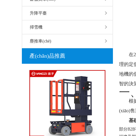
升降平臺
掃雪機
塵推車(chē)
在
產(chǎn)品推薦
理的定價(
地機的價
智的決策
一
根據
(xiāo
基礎
部分B2B