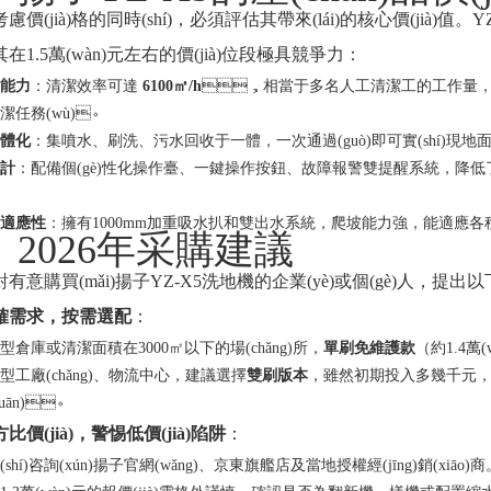
慮價(jià)格的同時(shí)，必須評估其帶來(lái)的核心價(jià)值
，使其在1.5萬(wàn)元左右的價(jià)位段極具競爭力：
能力
：清潔效率可達
6100㎡/h
，相當于多名人工清潔工的工作量，能快
潔任務(wù)。
體化
：集噴水、刷洗、污水回收于一體，一次通過(guò)即可實(shí)現地面潔凈干燥
計
：配備個(gè)性化操作臺、一鍵操作按鈕、故障報警雙提醒系統，降低了操作
適應性
：擁有1000mm加重吸水扒和雙出水系統，爬坡能力強，能適應各種復雜
、2026年采購建議
對有意購買(mǎi)揚子YZ-X5洗地機的企業(yè)或個(gè)人，提出
需求，按需選配
：
倉庫或清潔面積在3000㎡以下的場(chǎng)所，
單刷免維護款
（約1.4萬(w
工廠(chǎng)、物流中心，建議選擇
雙刷版本
，雖然初期投入多幾千元，
uān)。
比價(jià)，警惕低價(jià)陷阱
：
hí)咨詢(xún)揚子官網(wǎng)、京東旗艦店及當地授權經(jīng)銷(xiāo)商