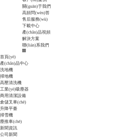
關(guān)于我們
高頻問(wèn)答
售后服務(wù)
下載中心
產(chǎn)品視頻
解決方案
聯(lián)系我們
首頁(yè)
產(chǎn)品中心
洗地機
掃地機
高壓清洗機
工業(yè)吸塵器
商用清潔設備
倉儲叉車(chē)
升降平臺
掃雪機
塵推車(chē)
新聞資訊
公司新聞