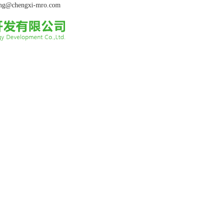
ng@chengxi-mro.com