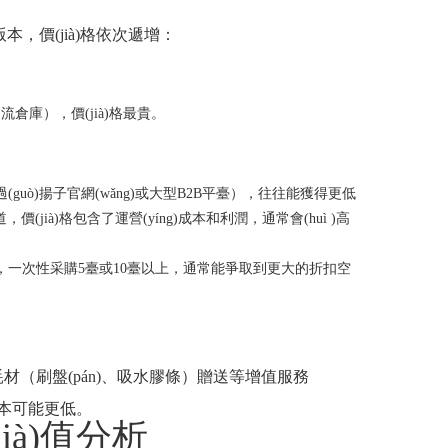
，價(jià)格依次遞增：
倉庫），價(jià)格最貴。
uò)揚子官網(wǎng)或大型B2B平臺），往往能獲得更低
道，價(jià)格包含了運營(yíng)成本和利潤，通常會(huì )高
），一次性采購5臺或10臺以上，通常能爭取到更大的折扣空
年耗材（刷盤(pán)、吸水膠條）贈送等增值服務
際綜合成本可能更低。
jià)值分析