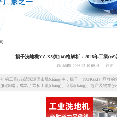
新聞
揚子洗地機YZ-X5價(jià)格解析：2026年工業(yè)
時(shí)間: 2026-03-10 09:41
作者：
26年的工業(yè)清潔設備市場(chǎng)中，揚子（YANGZI
jià)策略，成為了眾多工廠(chǎng)、商場(chǎng)、超市及物業